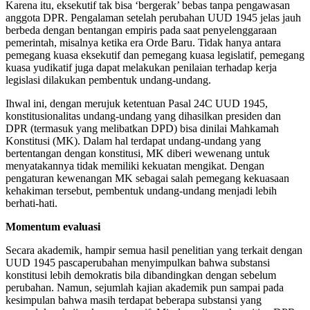
Karena itu, eksekutif tak bisa ‘bergerak’ bebas tanpa pengawasan
anggota DPR. Pengalaman setelah perubahan UUD 1945 jelas jauh
berbeda dengan bentangan empiris pada saat penyelenggaraan
pemerintah, misalnya ketika era Orde Baru. Tidak hanya antara
pemegang kuasa eksekutif dan pemegang kuasa legislatif, pemegang
kuasa yudikatif juga dapat melakukan penilaian terhadap kerja
legislasi dilakukan pembentuk undang-undang.
Ihwal ini, dengan merujuk ketentuan Pasal 24C UUD 1945,
konstitusionalitas undang-undang yang dihasilkan presiden dan
DPR (termasuk yang melibatkan DPD) bisa dinilai Mahkamah
Konstitusi (MK). Dalam hal terdapat undang-undang yang
bertentangan dengan konstitusi, MK diberi wewenang untuk
menyatakannya tidak memiliki kekuatan mengikat. Dengan
pengaturan kewenangan MK sebagai salah pemegang kekuasaan
kehakiman tersebut, pembentuk undang-undang menjadi lebih
berhati-hati.
Momentum evaluasi
Secara akademik, hampir semua hasil penelitian yang terkait dengan
UUD 1945 pascaperubahan menyimpulkan bahwa substansi
konstitusi lebih demokratis bila dibandingkan dengan sebelum
perubahan. Namun, sejumlah kajian akademik pun sampai pada
kesimpulan bahwa masih terdapat beberapa substansi yang