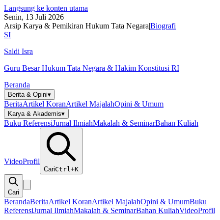
Langsung ke konten utama
Senin, 13 Juli 2026
Arsip Karya & Pemikiran Hukum Tata Negara
|
Biografi
SI
Saldi Isra
Guru Besar Hukum Tata Negara & Hakim Konstitusi RI
Beranda
Berita & Opini
▾
Berita
Artikel Koran
Artikel Majalah
Opini & Umum
Karya & Akademis
▾
Buku Referensi
Jurnal Ilmiah
Makalah & Seminar
Bahan Kuliah
Video
Profil
Cari
Ctrl+K
Cari
Beranda
Berita
Artikel Koran
Artikel Majalah
Opini & Umum
Buku
Referensi
Jurnal Ilmiah
Makalah & Seminar
Bahan Kuliah
Video
Profil