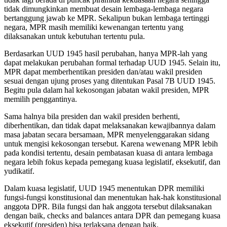
tidak dimungkinkan membuat desain lembaga-lembaga negara
bertanggung jawab ke MPR. Sekalipun bukan lembaga tertinggi
negara, MPR masih memiliki kewenangan tertentu yang
dilaksanakan untuk kebutuhan tertentu pula.
Berdasarkan UUD 1945 hasil perubahan, hanya MPR-lah yang
dapat melakukan perubahan formal terhadap UUD 1945. Selain itu,
MPR dapat memberhentikan presiden dan/atau wakil presiden
sesuai dengan ujung proses yang ditentukan Pasal 7B UUD 1945.
Begitu pula dalam hal kekosongan jabatan wakil presiden, MPR
memilih penggantinya.
Sama halnya bila presiden dan wakil presiden berhenti,
diberhentikan, dan tidak dapat melaksanakan kewajibannya dalam
masa jabatan secara bersamaan, MPR menyelenggarakan sidang
untuk mengisi kekosongan tersebut. Karena wewenang MPR lebih
pada kondisi tertentu, desain pembatasan kuasa di antara lembaga
negara lebih fokus kepada pemegang kuasa legislatif, eksekutif, dan
yudikatif.
Dalam kuasa legislatif, UUD 1945 menentukan DPR memiliki
fungsi-fungsi konstitusional dan menentukan hak-hak konstitusional
anggota DPR. Bila fungsi dan hak anggota tersebut dilaksanakan
dengan baik, checks and balances antara DPR dan pemegang kuasa
eksekutif (presiden) bisa terlaksana dengan baik.