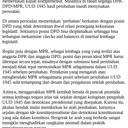
memerlukan kajian komprehensif. Misalnya di ranah segitiga DPR-
DPD-MPR, UUD 1945 hasil perubahan masih menyisakan
persoalan.
Di antara persoalan memerlukan ‘perhatian’ berkaitan dengan posisi
DPD yang tidak determinan ihwal relasi pemegang kekuasaan
legislatif. Sekiranya posisi DPD bisa dioptimalkan sehingga bisa
terbangun mekanisme checks and balances di internal lembaga
legislatif.
Begitu pula dengan MPR, sebagai lembaga yang yang terdiri atas
anggota DPR dan anggota DPD, posisi dan peran ideal MPR harus
ditempat secara tepat, misalnya dengan substansi hasil perubahan
menjadi tidak tepat memosisikan MPR sebgaimana dalam UUD
1945 sebelum perubahan. Pemikiran yang mengarah atau
menghendaki MPR sebagaimana posisi sebelum perubahan UUD
1945 sulit tertampung dari desain dan pengaturan setelah perubahan.
Artinya, menggerakkan MPR kembali berada di puncak piramida
semua lembaga negara jelas tak sejalan dengan keinginan pengubah
UUD 1945 dan demokrasi presidensial yang disepakati. Karena itu,
jikalau hendak mulai memikirkan ke arah perubahan, harusnya
sejalan dengan ide konstitusionalisme dan demokrasi konstitusional
yang ada dalam konstitusi. Bergerak ke arah yang berbeda sangat
mungkin menghadirkan rangkaian anomali dalam praktik
penyelenggaraan negara.