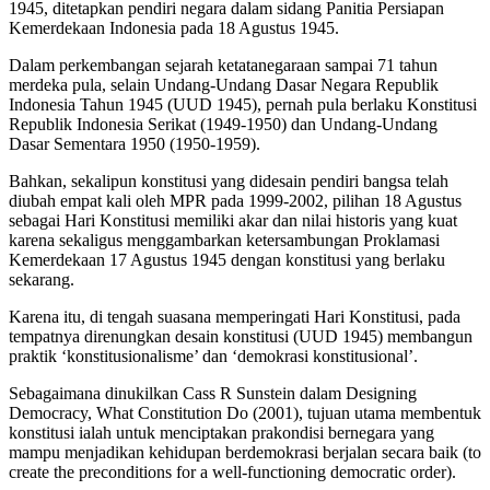
1945, ditetapkan pendiri negara dalam sidang Panitia Persiapan
Kemerdekaan Indonesia pada 18 Agustus 1945.
Dalam perkembangan sejarah ketatanegaraan sampai 71 tahun
merdeka pula, selain Undang-Undang Dasar Negara Republik
Indonesia Tahun 1945 (UUD 1945), pernah pula berlaku Konstitusi
Republik Indonesia Serikat (1949-1950) dan Undang-Undang
Dasar Sementara 1950 (1950-1959).
Bahkan, sekalipun konstitusi yang didesain pendiri bangsa telah
diubah empat kali oleh MPR pada 1999-2002, pilihan 18 Agustus
sebagai Hari Konstitusi memiliki akar dan nilai historis yang kuat
karena sekaligus menggambarkan ketersambungan Proklamasi
Kemerdekaan 17 Agustus 1945 dengan konstitusi yang berlaku
sekarang.
Karena itu, di tengah suasana memperingati Hari Konstitusi, pada
tempatnya direnungkan desain konstitusi (UUD 1945) membangun
praktik ‘konstitusionalisme’ dan ‘demokrasi konstitusional’.
Sebagaimana dinukilkan Cass R Sunstein dalam Designing
Democracy, What Constitution Do (2001), tujuan utama membentuk
konstitusi ialah untuk menciptakan prakondisi bernegara yang
mampu menjadikan kehidupan berdemokrasi berjalan secara baik (to
create the preconditions for a well-functioning democratic order).