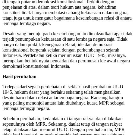
di tengah putaran demokrasi konstitusional. Terkait dengan
penjelasan di atas, dalam teori hukum tata negara, kehadiran
konstitusi tidak hanya membatasi cabang kekuasaan dalam negara,
tetapi juga untuk mengatur bagaimana keseimbangan relasi di antara
lembaga-lembaga negara.
Desain yang menuju pada keseimbangan itu dimaksudkan agar tidak
terjadi penumpukan kekuasaan di satu lembaga negara saja. Tidak
hanya dalam praktik kenegaraan Barat, ide dan demokrasi
konstitusional bergerak sejalan dengan perkembangan sejarah
Indonesia. Perdebatan ketika merumuskan UUD 1945, misalnya,
merupakan bentuk nyata pencarian dan perumusan ide awal negara
demokrasi konstitusional Indonesia.
Hasil perubahan
Terlepas dari segala perdebatan di sekitar hasil perubahan UUD
1945, hukum dasar yang berlaku sekarang telah menghasilkan
desain baru dalam relasi antarlembaga negara. Rancang bangun
yang paling menonjol antara lain diubahnya kuasa MPR sebagai
lembaga tertinggi negara.
Sebelum perubahan, kedaulatan di tangan rakyat dan dilakukan
sepenuhnya oleh MPR. Sekarang, daulat tetap di tangan rakyat
tetapi dilaksanakan menurut UUD. Dengan perubahan itu, MPR
tidak lagi berada di puncak piramida kekuasaan negara sehingga