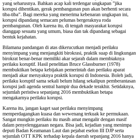
yang seharusnya. Bahkan acap kali terdengar ungkapan ”jika
korupsi dihentikan, gerak pembangunan pun akan berhenti secara
tiba-tiba”. Bagi mereka yang menerima kebenaran ungkapan ini,
korupsi dipandang semacam pelumas bergeraknya roda
pembangunan. Oleh karena itu, di tengah masyarakat korupsi
dianggap sesuatu yang umum, biasa dan tak dipandang sebagai
bentuk kejahatan.
Bilamana pandangan di atas dikerucutkan menjadi perilaku
menyimpang yang menjangkiti birokrasi, praktik suap di lingkungan
birokrat benar-benar memiliki akar sejarah dalam membiaknya
perilaku koruptif. Hasil penelitian Bruce Glassburner (1978)
membuktikan betapa kebijakan pemerintah dan perilaku aparat
menjadi akar meruyaknya praktik korupsi di Indonesia. Boleh jadi,
perilaku koruptif sama sekali belum hilang sekalipun pemberantasan
korupsi jadi agenda sentral hampir dua dekade terakhir. Setidaknya,
sejumlah peristiwa sepanjang 2016 membuktikan betapa
mengakarnya perilaku korupsi.
Karena itu, jangan kaget saat perilaku menyimpang
memperdagangkan kuasa dan wewenang terkuak ke permukaan.
Sangat mungkin perilaku itu masih amat mengalir dengan masif
dalam penyelenggaraan negara. Bisa jadi, kejadian yang menimpa
deputi Badan Keamanan Laut dan pejabat eselon III DJP serta
sejumlah OTT KPK terhadap kepala daerah sepanjang 2016 hanya