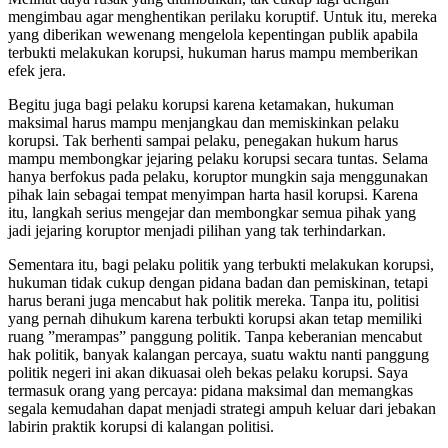
mengimbau agar menghentikan perilaku koruptif. Untuk itu, mereka
yang diberikan wewenang mengelola kepentingan publik apabila
terbukti melakukan korupsi, hukuman harus mampu memberikan
efek jera.
Begitu juga bagi pelaku korupsi karena ketamakan, hukuman
maksimal harus mampu menjangkau dan memiskinkan pelaku
korupsi. Tak berhenti sampai pelaku, penegakan hukum harus
mampu membongkar jejaring pelaku korupsi secara tuntas. Selama
hanya berfokus pada pelaku, koruptor mungkin saja menggunakan
pihak lain sebagai tempat menyimpan harta hasil korupsi. Karena
itu, langkah serius mengejar dan membongkar semua pihak yang
jadi jejaring koruptor menjadi pilihan yang tak terhindarkan.
Sementara itu, bagi pelaku politik yang terbukti melakukan korupsi,
hukuman tidak cukup dengan pidana badan dan pemiskinan, tetapi
harus berani juga mencabut hak politik mereka. Tanpa itu, politisi
yang pernah dihukum karena terbukti korupsi akan tetap memiliki
ruang ”merampas” panggung politik. Tanpa keberanian mencabut
hak politik, banyak kalangan percaya, suatu waktu nanti panggung
politik negeri ini akan dikuasai oleh bekas pelaku korupsi. Saya
termasuk orang yang percaya: pidana maksimal dan memangkas
segala kemudahan dapat menjadi strategi ampuh keluar dari jebakan
labirin praktik korupsi di kalangan politisi.