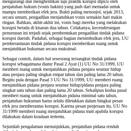
mengurangi dan menghentikan laju praktik korupsi dipicu oleh
penjatuhan hukum (vonis hakim) yang jauh dari memadai untuk
mampu memberikan efek jera. Bukti paling menonjol, sejak 2013,
secara umum, pengadilan menjatuhkan vonis semakin hari makin
ringan. Bahkan, akhir-akhir ini, vonis bagi mereka yang melakukan
korupsi berada di kisaran dua tahun. Celakanya, kecenderungan
penurunan ini terjadi sejak pembentukan pengadilan tindak pidana
korupsi daerah. Padahal, sebagai bagian menimbulkan efek jera, UU
pemberantasan tindak pidana korupsi memberikan ruang untuk
menjatuhkan hukuman secara maksimal.
Sebagai contoh, dalam hal seseorang tersangkut tindak pidana
korupsi sebagaimana diatur Pasal 2 Ayat (1) UU No 31/1999, UU
memberi ruang untuk menjatuhkan pidana penjara seumur hidup
atau penjara paling singkat empat tahun dan paling lama 20 tahun.
Begitu pula dengan Pasal 3 UU No 31/1999, UU memberi ruang
menjatuhkan pidana penjara seumur hidup/pidana penjara paling
singkat satu tahun dan paling lama 20 tahun. Sekalipun kedua pasal
memberi ruang untuk menjatuhkan pidana minimal satu tahun,
penjatuhan hukuman harus selalu diletakkan dalam bingkai pesan
efek jera memberantas korupsi. Karena pesan penjeraan itu, UU No
31/1999 memberi ruang menjatuhkan pidana mati apabila korupsi
dilakukan dalam keadaan tertentu.
Sejumlah pengalaman menunjukkan, penjatuhan pidana rendah