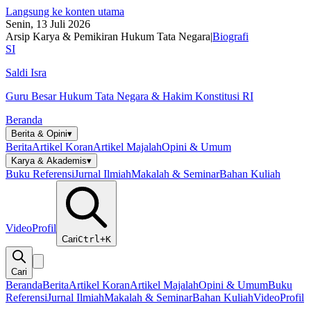
Langsung ke konten utama
Senin, 13 Juli 2026
Arsip Karya & Pemikiran Hukum Tata Negara
|
Biografi
SI
Saldi Isra
Guru Besar Hukum Tata Negara & Hakim Konstitusi RI
Beranda
Berita & Opini
▾
Berita
Artikel Koran
Artikel Majalah
Opini & Umum
Karya & Akademis
▾
Buku Referensi
Jurnal Ilmiah
Makalah & Seminar
Bahan Kuliah
Video
Profil
Cari
Ctrl+K
Cari
Beranda
Berita
Artikel Koran
Artikel Majalah
Opini & Umum
Buku
Referensi
Jurnal Ilmiah
Makalah & Seminar
Bahan Kuliah
Video
Profil