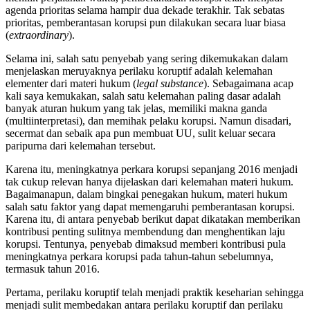
agenda prioritas selama hampir dua dekade terakhir. Tak sebatas
prioritas, pemberantasan korupsi pun dilakukan secara luar biasa
(
extraordinary
).
Selama ini, salah satu penyebab yang sering dikemukakan dalam
menjelaskan meruyaknya perilaku koruptif adalah kelemahan
elementer dari materi hukum (
legal substance
). Sebagaimana acap
kali saya kemukakan, salah satu kelemahan paling dasar adalah
banyak aturan hukum yang tak jelas, memiliki makna ganda
(multiinterpretasi), dan memihak pelaku korupsi. Namun disadari,
secermat dan sebaik apa pun membuat UU, sulit keluar secara
paripurna dari kelemahan tersebut.
Karena itu, meningkatnya perkara korupsi sepanjang 2016 menjadi
tak cukup relevan hanya dijelaskan dari kelemahan materi hukum.
Bagaimanapun, dalam bingkai penegakan hukum, materi hukum
salah satu faktor yang dapat memengaruhi pemberantasan korupsi.
Karena itu, di antara penyebab berikut dapat dikatakan memberikan
kontribusi penting sulitnya membendung dan menghentikan laju
korupsi. Tentunya, penyebab dimaksud memberi kontribusi pula
meningkatnya perkara korupsi pada tahun-tahun sebelumnya,
termasuk tahun 2016.
Pertama, perilaku koruptif telah menjadi praktik keseharian sehingga
menjadi sulit membedakan antara perilaku koruptif dan perilaku