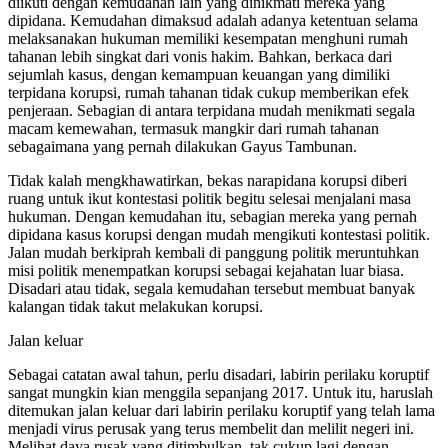
diikuti dengan kemudahan lain yang dinikmati mereka yang
dipidana. Kemudahan dimaksud adalah adanya ketentuan selama
melaksanakan hukuman memiliki kesempatan menghuni rumah
tahanan lebih singkat dari vonis hakim. Bahkan, berkaca dari
sejumlah kasus, dengan kemampuan keuangan yang dimiliki
terpidana korupsi, rumah tahanan tidak cukup memberikan efek
penjeraan. Sebagian di antara terpidana mudah menikmati segala
macam kemewahan, termasuk mangkir dari rumah tahanan
sebagaimana yang pernah dilakukan Gayus Tambunan.
Tidak kalah mengkhawatirkan, bekas narapidana korupsi diberi
ruang untuk ikut kontestasi politik begitu selesai menjalani masa
hukuman. Dengan kemudahan itu, sebagian mereka yang pernah
dipidana kasus korupsi dengan mudah mengikuti kontestasi politik.
Jalan mudah berkiprah kembali di panggung politik meruntuhkan
misi politik menempatkan korupsi sebagai kejahatan luar biasa.
Disadari atau tidak, segala kemudahan tersebut membuat banyak
kalangan tidak takut melakukan korupsi.
Jalan keluar
Sebagai catatan awal tahun, perlu disadari, labirin perilaku koruptif
sangat mungkin kian menggila sepanjang 2017. Untuk itu, haruslah
ditemukan jalan keluar dari labirin perilaku koruptif yang telah lama
menjadi virus perusak yang terus membelit dan melilit negeri ini.
Melihat daya rusak yang ditimbulkan, tak cukup lagi dengan