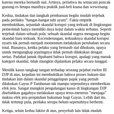
karena mereka bernasib sial. Artinya, peristiwa itu semacam puncak
gunung es betapa masifnya praktik jual-beli kuasa dan wewenang.
Kedua, tindakan dan langkah pembaruan begitu mudah terjebak
pada perilaku ”hangat-hangat tahi ayam”. Fakta empirik
membuktikan, sejumlah skandal korupsi yang terkuak di lingkungan
pemerintah hanya memiliki daya kejut dalam waktu terbatas. Seperti
terjebak dalam sebuah pola: sebuah skandal segera menguap begitu
skandal baru terkuak. Kecenderungan, terkuaknya skandal korupsi
nyaris tak pernah menjadi momentum melakukan perubahan secara
total. Biasanya, ketika pelaku yang bernasib sial dihukum, upaya
untuk mengungkap jejaringnya tidak pernah dilakukan dengan
serius. Padahal jamak dipahami bahwa korupsi, apalagi yang masuk
kategori skandal, tidak mungkin dijalankan pelaku secara tunggal.
Menilik kasus tangkap tangan terhadap seorang pejabat eselon III
DJP di atas, kejadian ini membuktikan bahwa proses hukum dan
tindakan lain dalam skandal penggelapan pajak yang pernah
dilakukan Gayus P Tambunan tak mampu sepenuhnya memberikan
efek jera. Sangat mungkin pengulangan kasus di lingkungan DJP
disebabkan gagalnya melakukan upaya terus-menerus ”menjaga”
makna efek jera penjatuhan hukuman bagi Gayus. Lebih dari itu,
tidak tertutup pula, perilaku serupa belum sepenuhnya berhenti.
Ketiga, selain kedua faktor di atas, penyebab lain tidak mudah