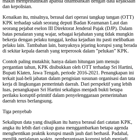
makin memprihatinkan apabila ditambahkan dengan data kejaksaan
dan kepolisian.
Kenaikan itu, misalnya, berasal dari operasi tangkap tangan (OTT)
KPK terhadap salah seorang deputi Badan Keamanan Laut dan
seorang pejabat eselon III Direktorat Jenderal Pajak (DJP). Dalam
batas penalaran yang wajar, sebagai kejahatan yang tidak mungkin
bekerja dengan pelaku tunggal, kedua kejadian itu pasti melibatkan
pelaku lain. Tambahan lain, banyaknya jejaring korupsi yang berada
di sekitar kepala daerah yang terperosok dalam ”pelukan” KPK.
Contoh paling mutakhir, hanya dalam hitungan jam menuju
pergantian tahun, KPK disibukkan oleh OTT terhadap Sri Hartini,
Bupati Klaten, Jawa Tengah, periode 2016-2021. Penangkapan ini
terkait jual-beli jabatan dalam pengisian susunan organisasi dan tata
kerja di lingkungan pemerintah daerah. Dari perspektif yang lebih
luas, penangkapan Sri Hartini sekaligus menjadi bukti betapa
perilaku koruptif-primitif dalam penyelenggaraan pemerintahan
daerah terus berlangsung.
Tiga penyebab
Sekalipun data yang disajikan itu hanya berasal dari catatan KPK,
angka itu lebih dari cukup guna menggambarkan betapa agenda
menghentikan praktik korupsi masih jauh dari berhasil. Padahal,
menilik perjalanan waktu, pemberantasan korupsi telah menjadi