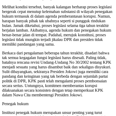
Melihat kondisi tersebut, banyak kalangan berharap proses legislasi
bergerak cepat menutup kelemahan substansi di wilayah penegakan
hukum termasuk di dalam agenda pemberantasan korupsi. Namun,
harapan banyak pihak tak ubahnya seperti si pungguk rindukan
bulan. Jamak diketahui, proses legislasi selama tiga tahun terakhir
berjalan lamban. Akibatnya, agenda hukum dan penegakan hukum
benar-benar jalan di tempat. Padahal, merujuk konstitusi, proses
legislasi tidak mungkin terjadi jikalau DPR dan presiden tidak
memiliki pandangan yang sama.
Berkaca dari pengalaman beberapa tahun terakhir, disadari bahwa
tak semua kegagalan fungsi legislasi harus disesali. Paling tidak,
batalnya rencana revisi Undang-Undang No 30/2002 tentang KPK
menjadi sesuatu yang harus disambut baik dan sekaligus disyukuri.
Sulit dibayangkan, sekiranya Presiden Jokowi juga memiliki cara
pandang dan keinginan yang tak berbeda dengan sejumlah partai
politik di DPR, KPK pasti telah mengalami proses pembonsaian
secara serius. Untungnya, komitmen memberantas korupsi
dilaksanakan secara konsisten dengan tetap memperkuat KPK
dalam Nawa Cita membentengi Presiden Jokowi.
Penegak hukum
Institusi penegak hukum merupakan unsur penting yang turut