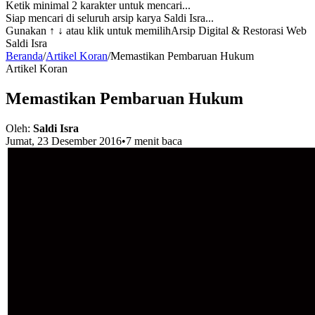
Ketik minimal 2 karakter untuk mencari...
Siap mencari di seluruh arsip karya Saldi Isra...
Gunakan
↑ ↓
atau klik untuk memilih
Arsip Digital & Restorasi Web
Saldi Isra
Beranda
/
Artikel Koran
/
Memastikan Pembaruan Hukum
Artikel Koran
Memastikan Pembaruan Hukum
Oleh:
Saldi Isra
Jumat, 23 Desember 2016
•
7 menit baca