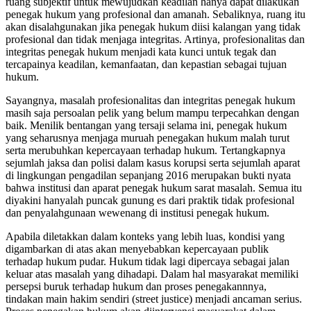
ruang subjektif untuk mewujudkan keadilan hanya dapat dilakukan
penegak hukum yang profesional dan amanah. Sebaliknya, ruang itu
akan disalahgunakan jika penegak hukum diisi kalangan yang tidak
profesional dan tidak menjaga integritas. Artinya, profesionalitas dan
integritas penegak hukum menjadi kata kunci untuk tegak dan
tercapainya keadilan, kemanfaatan, dan kepastian sebagai tujuan
hukum.
Sayangnya, masalah profesionalitas dan integritas penegak hukum
masih saja persoalan pelik yang belum mampu terpecahkan dengan
baik. Menilik bentangan yang tersaji selama ini, penegak hukum
yang seharusnya menjaga muruah penegakan hukum malah turut
serta merubuhkan kepercayaan terhadap hukum. Tertangkapnya
sejumlah jaksa dan polisi dalam kasus korupsi serta sejumlah aparat
di lingkungan pengadilan sepanjang 2016 merupakan bukti nyata
bahwa institusi dan aparat penegak hukum sarat masalah. Semua itu
diyakini hanyalah puncak gunung es dari praktik tidak profesional
dan penyalahgunaan wewenang di institusi penegak hukum.
Apabila diletakkan dalam konteks yang lebih luas, kondisi yang
digambarkan di atas akan menyebabkan kepercayaan publik
terhadap hukum pudar. Hukum tidak lagi dipercaya sebagai jalan
keluar atas masalah yang dihadapi. Dalam hal masyarakat memiliki
persepsi buruk terhadap hukum dan proses penegakannnya,
tindakan main hakim sendiri (street justice) menjadi ancaman serius.