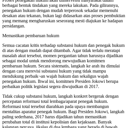
Proses penegakan hukum akan diintervensi masyarakat dalam
berbagai bentuk tindakan yang mereka lakukan. Pada gilirannya,
penegakan hukum dengan mudah terperosok sekadar memenuhi
desakan atau tekanan, bukan lagi didasarkan atas proses pembuktian
yang memang mengharuskan seseorang mesti diajukan ke hadapan
persidangan.
Memastikan pembaruan hukum
Semua cacatan kritis terhadap substansi hukum dan penegak hukum
di atas dengan mudah dapat ditambah. Agar tidak terlalu meratapi
masalah akut tersebut, momen pergantian tahun harusnya dijadikan
sebagai modal untuk mendorong mewujudkan komitmen
pembaruan hukum. Secara sistematis, langkah ke arah itu dimulai
dengan cara merevisi substansi hukum yang tidak mampu
mendukung perbaik¬an wajah hukum dan sekaligus wajah
penegakan hukum. Ihwal ini, komitmen Presiden Jokowi berupa
perbaikan politik legislasi segera diwujudkan di 2017.
Tidak cukup substansi hukum, langkah konkret bergerak dengan
percepatan reformasi total lembaga/aparat penegak hukum.
Reformasi total tersebut diarahkan pada upaya membangun
mentalitas aparatur penegak hukum. Bagi Presiden Jokowi, langkah
paling sederhana, 2017 harus dijadikan tahun memastikan
perubahan total di institusi kepolisian dan kejaksaan. Banyak
kalangan percaya, jikalau di dua lembaga yang berada di bawah