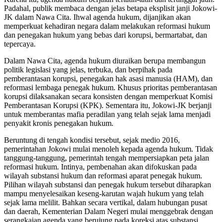
Padahal, publik membaca dengan jelas betapa eksplisit janji Jokowi-
JK dalam Nawa Cita. Ihwal agenda hukum, dijanjikan akan
memperkuat kehadiran negara dalam melakukan reformasi hukum
dan penegakan hukum yang bebas dari korupsi, bermartabat, dan
tepercaya.
Dalam Nawa Cita, agenda hukum diuraikan berupa membangun
politik legislasi yang jelas, terbuka, dan berpihak pada
pemberantasan korupsi, penegakan hak asasi manusia (HAM), dan
reformasi lembaga penegak hukum. Khusus prioritas pemberantasan
korupsi dilaksanakan secara konsisten dengan memperkuat Komisi
Pemberantasan Korupsi (KPK). Sementara itu, Jokowi-JK berjanji
untuk memberantas mafia peradilan yang telah sejak lama menjadi
penyakit kronis penegakan hukum.
Beruntung di tengah kondisi tersebut, sejak medio 2016,
pemerintahan Jokowi mulai menoleh kepada agenda hukum. Tidak
tanggung-tanggung, pemerintah tengah mempersiapkan peta jalan
reformasi hukum. Intinya, pembenahan akan difokuskan pada
wilayah substansi hukum dan reformasi aparat penegak hukum.
Pilihan wilayah substansi dan penegak hukum tersebut diharapkan
mampu menyelesaikan keseng-karutan wajah hukum yang telah
sejak lama melilit. Bahkan secara vertikal, dalam hubungan pusat
dan daerah, Kementerian Dalam Negeri mulai menggebrak dengan
serangkaian agenda yang berujung pada koreksi atas substansi