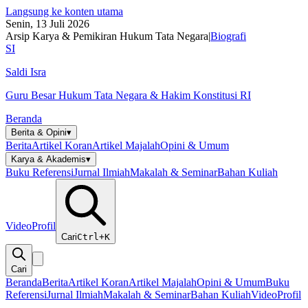
Langsung ke konten utama
Senin, 13 Juli 2026
Arsip Karya & Pemikiran Hukum Tata Negara
|
Biografi
SI
Saldi Isra
Guru Besar Hukum Tata Negara & Hakim Konstitusi RI
Beranda
Berita & Opini
▾
Berita
Artikel Koran
Artikel Majalah
Opini & Umum
Karya & Akademis
▾
Buku Referensi
Jurnal Ilmiah
Makalah & Seminar
Bahan Kuliah
Video
Profil
Cari
Ctrl+K
Cari
Beranda
Berita
Artikel Koran
Artikel Majalah
Opini & Umum
Buku
Referensi
Jurnal Ilmiah
Makalah & Seminar
Bahan Kuliah
Video
Profil