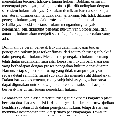
menentukan tercapai tidaknya tujuan hukum. Bahkan, unsur ini
menempati posisi yang paling dominan jika dibandingkan dengan
subsistem hukum lainnya. Dikatakan demikian karena sebaik apa
pun aturan dirumuskan, ia tidak akan terlaksana bila tidak ditopang
penegak hukum yang tidak profesional dan tidak amanah.
Sebaliknya, meski substansi hukum mengandung banyak
kelemahan, bila didukung penegak hukum yang profesional dan
amanah, hukum akan menjadi solusi bagi berbagai persoalan yang
ada.
Dominannya peran penegak hukum dalam mencapai tujuan
penegakan hukum juga terkonfirmasi dari sejumlah ruang subjektif
dalm penegakan hukum. Mekanisme penegakan hukum memang
telah diatur sedemikian rupa agar kepastian hukum bagi siapa pun
yang berhadapan dengan proses penegakan hukum dapat dijamin.
Namun, tetap saja terbuka ruang yang tidak mampu dijangkau
secara detail sehingga ruang subjektivitas menjadi sulit dihindarkan.
Dalam batas-batas tertentu, ruang subjektivitas yang seharusnya
dapat digunakan untuk mewujudkan keadilan substantif acap kali
bergerak liar di luar tujuan penegakan hukum.
Berdasarkan penjelasan tersebut, ruang subjektivitas bagaikan pisau
bermata dua. Pada satu sisi ia dapat digerakkan ke arah mewujudkan
keadilan substanstif di dalam penegakan hukum, tetapi di sisi lain
membuka kesempatan untuk terjadinya penyimpangan. Ihwal ini,