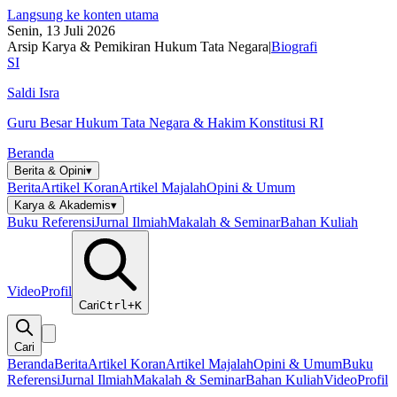
Langsung ke konten utama
Senin, 13 Juli 2026
Arsip Karya & Pemikiran Hukum Tata Negara
|
Biografi
SI
Saldi Isra
Guru Besar Hukum Tata Negara & Hakim Konstitusi RI
Beranda
Berita & Opini
▾
Berita
Artikel Koran
Artikel Majalah
Opini & Umum
Karya & Akademis
▾
Buku Referensi
Jurnal Ilmiah
Makalah & Seminar
Bahan Kuliah
Video
Profil
Cari
Ctrl+K
Cari
Beranda
Berita
Artikel Koran
Artikel Majalah
Opini & Umum
Buku
Referensi
Jurnal Ilmiah
Makalah & Seminar
Bahan Kuliah
Video
Profil