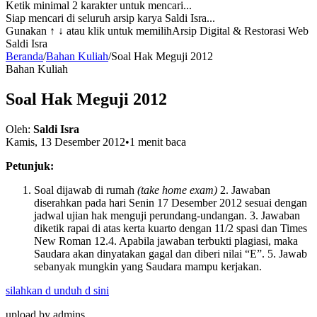
Ketik minimal 2 karakter untuk mencari...
Siap mencari di seluruh arsip karya Saldi Isra...
Gunakan
↑ ↓
atau klik untuk memilih
Arsip Digital & Restorasi Web
Saldi Isra
Beranda
/
Bahan Kuliah
/
Soal Hak Meguji 2012
Bahan Kuliah
Soal Hak Meguji 2012
Oleh:
Saldi Isra
Kamis, 13 Desember 2012
•
1 menit baca
Petunjuk:
Soal dijawab di rumah
(take home exam)
2. Jawaban
diserahkan pada hari Senin 17 Desember 2012 sesuai dengan
jadwal ujian hak menguji perundang-undangan. 3. Jawaban
diketik rapai di atas kerta kuarto dengan 11/2 spasi dan Times
New Roman 12.4. Apabila jawaban terbukti plagiasi, maka
Saudara akan dinyatakan gagal dan diberi nilai “E”. 5. Jawab
sebanyak mungkin yang Saudara mampu kerjakan.
silahkan d unduh d sini
upload by admins