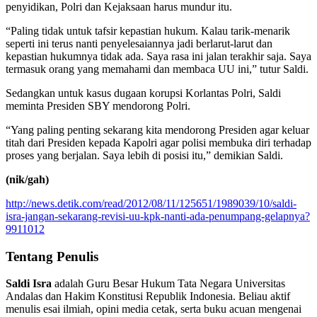
penyidikan, Polri dan Kejaksaan harus mundur itu.
“Paling tidak untuk tafsir kepastian hukum. Kalau tarik-menarik
seperti ini terus nanti penyelesaiannya jadi berlarut-larut dan
kepastian hukumnya tidak ada. Saya rasa ini jalan terakhir saja. Saya
termasuk orang yang memahami dan membaca UU ini,” tutur Saldi.
Sedangkan untuk kasus dugaan korupsi Korlantas Polri, Saldi
meminta Presiden SBY mendorong Polri.
“Yang paling penting sekarang kita mendorong Presiden agar keluar
titah dari Presiden kepada Kapolri agar polisi membuka diri terhadap
proses yang berjalan. Saya lebih di posisi itu,” demikian Saldi.
(nik/gah)
http://news.detik.com/read/2012/08/11/125651/1989039/10/saldi-
isra-jangan-sekarang-revisi-uu-kpk-nanti-ada-penumpang-gelapnya?
9911012
Tentang Penulis
Saldi Isra
adalah Guru Besar Hukum Tata Negara Universitas
Andalas dan Hakim Konstitusi Republik Indonesia. Beliau aktif
menulis esai ilmiah, opini media cetak, serta buku acuan mengenai