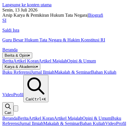
Langsung ke konten utama
Senin, 13 Juli 2026
Arsip Karya & Pemikiran Hukum Tata Negara
|
Biografi
SI
Saldi Isra
Guru Besar Hukum Tata Negara & Hakim Konstitusi RI
Beranda
Berita & Opini
▾
Berita
Artikel Koran
Artikel Majalah
Opini & Umum
Karya & Akademis
▾
Buku Referensi
Jurnal Ilmiah
Makalah & Seminar
Bahan Kuliah
Video
Profil
Cari
Ctrl+K
Cari
Beranda
Berita
Artikel Koran
Artikel Majalah
Opini & Umum
Buku
Referensi
Jurnal Ilmiah
Makalah & Seminar
Bahan Kuliah
Video
Profil