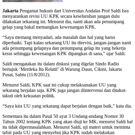
Jakarta
Pengamat hukum dari Universitas Andalas Prof Saldi Isra
menyarankan revisi UU KPK secara keseluruhan jangan dulu
dilakukan sekarang ini. Menurut dia, nanti akan ada penumpang
gelap yang bakal memangkas kewenangan KPK.
“Saya memang menyadari, ada masalah dan hal yang harus
diperbaiki. Tapi kalau sekarang UU itu direvisi, jangan-jangan nanti
ada penumpang gelapnya dan penumpang gelap itu yang bekerja
keras sehingga kewenangan KPK dipangkas di sana,” ujar Saldi.
Saldi mengatakan itu dalam diskusi yang digelar Sindo Radio
bertajuk ‘Merdeka Itu Relatif’ di Warung Daun, Cikini, Jakarta
Pusat, Sabtu (11/8/2012).
Menurut Saldi, KPK saat ini cukup melaksanakan UU yang
sekarang berjalan saja. KPK juga jangan diintervensi dan ditakut-
takuti oleh kekuatan politik.
“Saya kira UU yang sekarang dapat berjalan dengan baik,” kata dia.
Sementara itu dalam Pasal 50 ayat 3 Undang-undang Nomor 30
Tahun 2002 tentang KPK yang akan diuji ke MK, menurut Saldi hal
itu tidak dipermasalahkan. Menurut Saldi, uji materi untuk meminta
tafsir pada UU yang menyebut jika KPK sudah melakukan