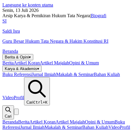
Langsung ke konten utama
Senin, 13 Juli 2026
Arsip Karya & Pemikiran Hukum Tata Negara
|
Biografi
SI
Saldi Isra
Guru Besar Hukum Tata Negara & Hakim Konstitusi RI
Beranda
Berita & Opini
▾
Berita
Artikel Koran
Artikel Majalah
Opini & Umum
Karya & Akademis
▾
Buku Referensi
Jurnal Ilmiah
Makalah & Seminar
Bahan Kuliah
Video
Profil
Cari
Ctrl+K
Cari
Beranda
Berita
Artikel Koran
Artikel Majalah
Opini & Umum
Buku
Referensi
Jurnal Ilmiah
Makalah & Seminar
Bahan Kuliah
Video
Profil