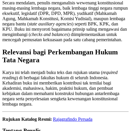
Secara mendalam, penulis menganalisis wewenang konstitusional
masing-masing lembaga negara, baik lembaga tinggi negara rumpun
eksekutif, legislatif (DPR, DPD, MPR), yudikatif (Mahkamah
Agung, Mahkamah Konstitusi, Komisi Yudisial), maupun lembaga
negara bantu (
state auxiliary agencies
) seperti BPK, KPK, dan
KPU. Buku ini menyoroti bagaimana prinsip saling mengawasi dan
mengimbangi (
checks and balances
) diimplementasikan untuk
mencegah pemusatan kekuasaan pada satu cabang pemerintahan.
Relevansi bagi Perkembangan Hukum
Tata Negara
Karya ini telah menjadi buku teks dan rujukan utama (
required
reading
) di berbagai fakultas hukum di seluruh Indonesia.
Kehadiran buku ini memberikan kontribusi tak ternilai bagi
akademisi, mahasiswa, hakim, praktisi hukum, dan pembuat
kebijakan dalam memahami konstruksi hubungan antarlembaga
negara serta penyelesaian sengketa kewenangan konstitusional
lembaga negara.
Rujukan Katalog Resmi:
Rajagrafindo Persada
Tentang Penulis