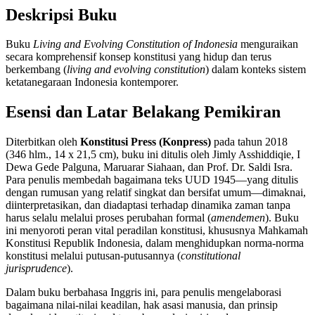
Deskripsi Buku
Buku
Living and Evolving Constitution of Indonesia
menguraikan
secara komprehensif konsep konstitusi yang hidup dan terus
berkembang (
living and evolving constitution
) dalam konteks sistem
ketatanegaraan Indonesia kontemporer.
Esensi dan Latar Belakang Pemikiran
Diterbitkan oleh
Konstitusi Press (Konpress)
pada tahun 2018
(346 hlm., 14 x 21,5 cm), buku ini ditulis oleh Jimly Asshiddiqie, I
Dewa Gede Palguna, Maruarar Siahaan, dan Prof. Dr. Saldi Isra.
Para penulis membedah bagaimana teks UUD 1945—yang ditulis
dengan rumusan yang relatif singkat dan bersifat umum—dimaknai,
diinterpretasikan, dan diadaptasi terhadap dinamika zaman tanpa
harus selalu melalui proses perubahan formal (
amendemen
). Buku
ini menyoroti peran vital peradilan konstitusi, khususnya Mahkamah
Konstitusi Republik Indonesia, dalam menghidupkan norma-norma
konstitusi melalui putusan-putusannya (
constitutional
jurisprudence
).
Dalam buku berbahasa Inggris ini, para penulis mengelaborasi
bagaimana nilai-nilai keadilan, hak asasi manusia, dan prinsip