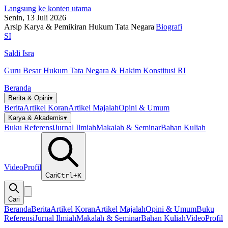
Langsung ke konten utama
Senin, 13 Juli 2026
Arsip Karya & Pemikiran Hukum Tata Negara
|
Biografi
SI
Saldi Isra
Guru Besar Hukum Tata Negara & Hakim Konstitusi RI
Beranda
Berita & Opini
▾
Berita
Artikel Koran
Artikel Majalah
Opini & Umum
Karya & Akademis
▾
Buku Referensi
Jurnal Ilmiah
Makalah & Seminar
Bahan Kuliah
Video
Profil
Cari
Ctrl+K
Cari
Beranda
Berita
Artikel Koran
Artikel Majalah
Opini & Umum
Buku
Referensi
Jurnal Ilmiah
Makalah & Seminar
Bahan Kuliah
Video
Profil