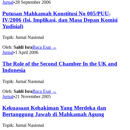
Jurnal
•
28 September 2006
Putusan Mahkamah Konstitusi No 005/PUU-
IV/2006 (Isi, Implikasi, dan Masa Depan Komisi
Yudisial)
Topik: Jurnal Nasional
Oleh:
Saldi Isra
Baca Esai
→
Jurnal
•
1 April 2006
The Role of the Second Chamber In the UK and
Indonesia
Topik: Jurnal Nasional
Oleh:
Saldi Isra
Baca Esai
→
Jurnal
•
21 November 2005
Kekuasaan Kehakiman Yang Merdeka dan
Bertanggung Jawab di Mahkamah Agung
Topik: Jurnal Nasional