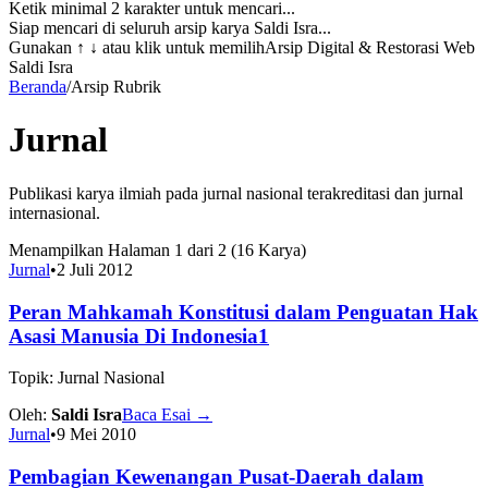
Ketik minimal 2 karakter untuk mencari...
Siap mencari di seluruh arsip karya Saldi Isra...
Gunakan
↑ ↓
atau klik untuk memilih
Arsip Digital & Restorasi Web
Saldi Isra
Beranda
/
Arsip Rubrik
Jurnal
Publikasi karya ilmiah pada jurnal nasional terakreditasi dan jurnal
internasional.
Menampilkan Halaman 1 dari 2 (16 Karya)
Jurnal
•
2 Juli 2012
Peran Mahkamah Konstitusi dalam Penguatan Hak
Asasi Manusia Di Indonesia1
Topik: Jurnal Nasional
Oleh:
Saldi Isra
Baca Esai
→
Jurnal
•
9 Mei 2010
Pembagian Kewenangan Pusat-Daerah dalam