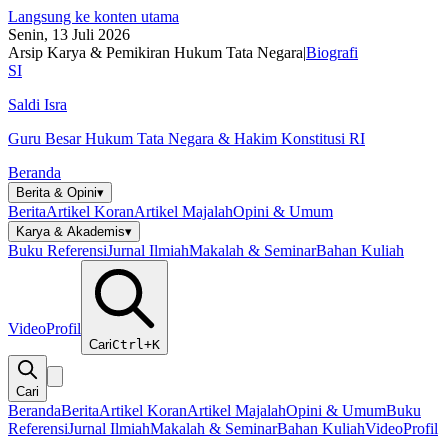
Langsung ke konten utama
Senin, 13 Juli 2026
Arsip Karya & Pemikiran Hukum Tata Negara
|
Biografi
SI
Saldi Isra
Guru Besar Hukum Tata Negara & Hakim Konstitusi RI
Beranda
Berita & Opini
▾
Berita
Artikel Koran
Artikel Majalah
Opini & Umum
Karya & Akademis
▾
Buku Referensi
Jurnal Ilmiah
Makalah & Seminar
Bahan Kuliah
Video
Profil
Cari
Ctrl+K
Cari
Beranda
Berita
Artikel Koran
Artikel Majalah
Opini & Umum
Buku
Referensi
Jurnal Ilmiah
Makalah & Seminar
Bahan Kuliah
Video
Profil