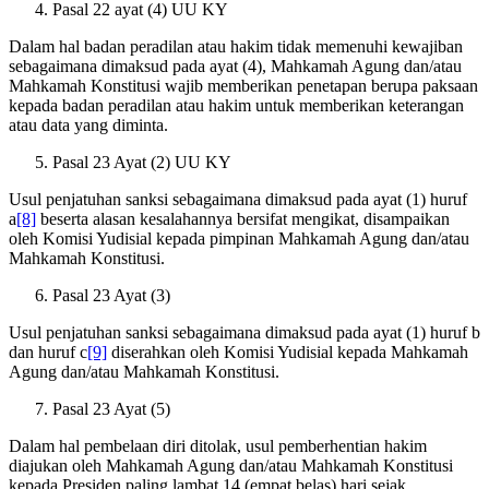
Pasal 22 ayat (4) UU KY
Dalam hal badan peradilan atau hakim tidak memenuhi kewajiban
sebagaimana dimaksud pada ayat (4), Mahkamah Agung dan/atau
Mahkamah Konstitusi wajib memberikan penetapan berupa paksaan
kepada badan peradilan atau hakim untuk memberikan keterangan
atau data yang diminta.
Pasal 23 Ayat (2) UU KY
Usul penjatuhan sanksi sebagaimana dimaksud pada ayat (1) huruf
a
[8]
beserta alasan kesalahannya bersifat mengikat, disampaikan
oleh Komisi Yudisial kepada pimpinan Mahkamah Agung dan/atau
Mahkamah Konstitusi.
Pasal 23 Ayat (3)
Usul penjatuhan sanksi sebagaimana dimaksud pada ayat (1) huruf b
dan huruf c
[9]
diserahkan oleh Komisi Yudisial kepada Mahkamah
Agung dan/atau Mahkamah Konstitusi.
Pasal 23 Ayat (5)
Dalam hal pembelaan diri ditolak, usul pemberhentian hakim
diajukan oleh Mahkamah Agung dan/atau Mahkamah Konstitusi
kepada Presiden paling lambat 14 (empat belas) hari sejak