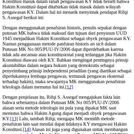
Konstitusi masuk dalam ranah pengawasan KY tidak berarti bahwa
Hakim Konstitusi dapat ditafsirkan tidak masuk dalam wilayah
pengawasan KY. Dalam hal ini menarik menyimak pendapat Rifqi
S. Assegaf berikut ini:
Dengan menggunakan penafsiran historis, penulis sepakat dengan
putusan MK bahwa tidak maksud dan tujuan dari penyusun UUD
1945 menjadikan Hakim Konstitusi sebagai obyek pengawasan KY.
Namun penggunaan metode panfsiran historis
an sich
dalam
Putusan MK No 005/PUU-IV/2006 dapat diperdebatkan karena
tidak ada ancaman atau konstitusional yang terlanggar jika Hakim
Konstitusi diawasi oleh KY. Bahkan mengingat pentingnya prinsip
akuntabilitas dalam negara hukum yang demokratis sebagai
penyeimbang prinsip independensi peradilan (yang diartikan sebagai
diperlukannya lembaga pengawas, termasuk pengawas eksternal
terhadap hakim), maka sewajarnya MK menggunakan penafsiran
teleologis dalam memutus hal ini.
[12]
Dengan penjelasan itu, Rifqi S. Assegaf mengajukan fakta lain
bahwa sebenarnya dalam Putusan MK No 005/PUU-IV/2006
alasan serta metode teleologis ini pula yang dipakai MK saat
memutus bahwa Hakim Agung dapat menjadi obyek pengawasan
KY.
[13]
Lalu, tambah Rifqi, mengapa MK memilih metode
penafsiran lain saat menilai dapat tidaknya KY mengawasi Hakim
Konstitusi.
[14]
Alasan ini juga yang digunakan untuk membangun