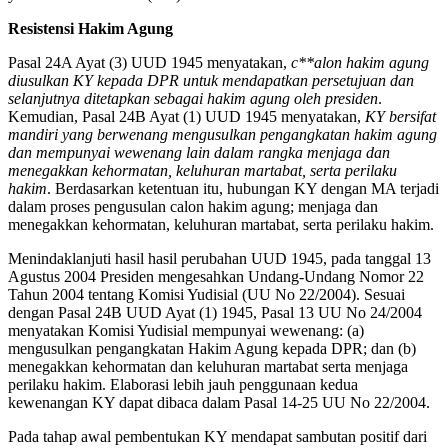
Resistensi Hakim Agung
Pasal 24A Ayat (3) UUD 1945 menyatakan,
c**alon hakim agung
diusulkan KY kepada DPR untuk mendapatkan persetujuan dan
selanjutnya ditetapkan sebagai hakim agung oleh presiden
.
Kemudian, Pasal 24B Ayat (1) UUD 1945 menyatakan,
KY bersifat
mandiri yang berwenang mengusulkan pengangkatan hakim agung
dan mempunyai wewenang lain dalam rangka menjaga dan
menegakkan kehormatan, keluhuran martabat, serta perilaku
hakim
. Berdasarkan ketentuan itu, hubungan KY dengan MA terjadi
dalam proses pengusulan calon hakim agung; menjaga dan
menegakkan kehormatan, keluhuran martabat, serta perilaku hakim.
Menindaklanjuti hasil hasil perubahan UUD 1945, pada tanggal 13
Agustus 2004 Presiden mengesahkan Undang-Undang Nomor 22
Tahun 2004 tentang Komisi Yudisial (UU No 22/2004). Sesuai
dengan Pasal 24B UUD Ayat (1) 1945, Pasal 13 UU No 24/2004
menyatakan Komisi Yudisial mempunyai wewenang: (a)
mengusulkan pengangkatan Hakim Agung kepada DPR; dan (b)
menegakkan kehormatan dan keluhuran martabat serta menjaga
perilaku hakim. Elaborasi lebih jauh penggunaan kedua
kewenangan KY dapat dibaca dalam Pasal 14-25 UU No 22/2004.
Pada tahap awal pembentukan KY mendapat sambutan positif dari