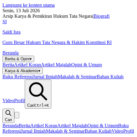
Langsung ke konten utama
Senin, 13 Juli 2026
Arsip Karya & Pemikiran Hukum Tata Negara
|
Biografi
SI
Saldi Isra
Guru Besar Hukum Tata Negara & Hakim Konstitusi RI
Beranda
Berita & Opini
▾
Berita
Artikel Koran
Artikel Majalah
Opini & Umum
Karya & Akademis
▾
Buku Referensi
Jurnal Ilmiah
Makalah & Seminar
Bahan Kuliah
Video
Profil
Cari
Ctrl+K
Cari
Beranda
Berita
Artikel Koran
Artikel Majalah
Opini & Umum
Buku
Referensi
Jurnal Ilmiah
Makalah & Seminar
Bahan Kuliah
Video
Profil