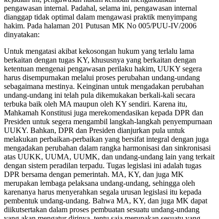
pengawasan internal. Padahal, selama ini, pengawasan internal
dianggap tidak optimal dalam mengawasi praktik menyimpang
hakim. Pada halaman 201 Putusan MK No 005/PUU-IV/2006
dinyatakan:
Untuk mengatasi akibat kekosongan hukum yang terlalu lama
berkaitan dengan tugas KY, khususnya yang berkaitan dengan
ketentuan mengenai pengawasan perilaku hakim, UUKY segera
harus disempurnakan melalui proses perubahan undang-undang
sebagaimana mestinya. Keinginan untuk mengadakan perubahan
undang-undang ini telah pula dikemukakan berkali-kali secara
terbuka baik oleh MA maupun oleh KY sendiri. Karena itu,
Mahkamah Konstitusi juga merekomendasikan kepada DPR dan
Presiden untuk segera mengambil langkah-langkah penyempurnaan
UUKY. Bahkan, DPR dan Presiden dianjurkan pula untuk
melakukan perbaikan-perbaikan yang bersifat integral dengan juga
mengadakan perubahan dalam rangka harmonisasi dan sinkronisasi
atas UUKK, UUMA, UUMK, dan undang-undang lain yang terkait
dengan sistem peradilan terpadu. Tugas legislasi ini adalah tugas
DPR bersama dengan pemerintah. MA, KY, dan juga MK
merupakan lembaga pelaksana undang-undang, sehingga oleh
karenanya harus menyerahkan segala urusan legislasi itu kepada
pembentuk undang-undang. Bahwa MA, KY, dan juga MK dapat
diikutsertakan dalam proses pembuatan sesuatu undang-undang
yang akan mengatur dirinya, tentu saja merupakan sesuatu yang