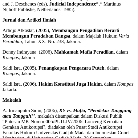
and J. Deschenes (eds),
Judicial Independence
*,* Martinus
Nijhoff Publishe, Netherlands. 1985).
Jurnal dan Artikel Ilmiah
Artidjo Alkostar, (2005),
Membangun Pengadilan Berarti
Membangun Peradaban Bangsa
, dalam Majalah Hukum
Varia
Peradilan
, Tahun XX. No. 238, Jakarta.
Denny Indrayana, (2006),
Mahkamah Mafia Peradilan
, dalam
Kompas
, Jakarta
Saldi Isra, (2005),
Penangkapan Pengacara Puteh,
dalam
Kompas
, Jakarta.
Saldi Isra, (2006),
Hakim Konstitusi Juga Hakim
, dalam
Kompas
,
Jakarta.
Makalah
A. Irmanputra Sidin, (2006),
KY vs. Mafia, ”Pendekar Tanggung
atau Tangguh?
’, makalah disampaikan dalam Diskusi Publik
“Putusan MK Nomor 005/PUU-IV/2006: Lonceng Kematian
Gerakan Antikorupsi?, diadakan oleh Pusat Studi Antikorupsi
Fakultas Hukum Universitas Gadjah Mada dan Indonesian Court