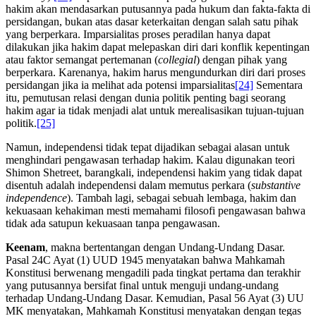
hakim akan mendasarkan putusannya pada hukum dan fakta-fakta di
persidangan, bukan atas dasar keterkaitan dengan salah satu pihak
yang berperkara. Imparsialitas proses peradilan hanya dapat
dilakukan jika hakim dapat melepaskan diri dari konflik kepentingan
atau faktor semangat pertemanan (
collegial
) dengan pihak yang
berperkara. Karenanya, hakim harus mengundurkan diri dari proses
persidangan jika ia melihat ada potensi imparsialitas
[24]
Sementara
itu, pemutusan relasi dengan dunia politik penting bagi seorang
hakim agar ia tidak menjadi alat untuk merealisasikan tujuan-tujuan
politik.
[25]
Namun, independensi tidak tepat dijadikan sebagai alasan untuk
menghindari pengawasan terhadap hakim. Kalau digunakan teori
Shimon Shetreet, barangkali, independensi hakim yang tidak dapat
disentuh adalah independensi dalam memutus perkara (
substantive
independence
). Tambah lagi, sebagai sebuah lembaga, hakim dan
kekuasaan kehakiman mesti memahami filosofi pengawasan bahwa
tidak ada satupun kekuasaan tanpa pengawasan.
Keenam
, makna bertentangan dengan Undang-Undang Dasar.
Pasal 24C Ayat (1) UUD 1945 menyatakan bahwa Mahkamah
Konstitusi berwenang mengadili pada tingkat pertama dan terakhir
yang putusannya bersifat final untuk menguji undang-undang
terhadap Undang-Undang Dasar. Kemudian, Pasal 56 Ayat (3) UU
MK menyatakan, Mahkamah Konstitusi menyatakan dengan tegas