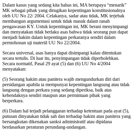
Dalam kasus yang sedang kita bahas ini, MA berupaya “menarik”
MK sebagai pihak yang dirugikan kepentingan konstitusionalnya
oleh UU No 22/ 2004. Celakanya, sadar atau tidak, MK terjebak
membangun argumentasi untuk tidak masuk dalam ranah
pengawasan KY. Untuk kepentingan ini, MK berani menyimpangi
dan menyatakan tidak berlaku asas bahwa tidak seorang pun dapat
menjadi hakim dalam kepentingan perkaranya sendiri dalam
permohonan uji materiil UU No 22/2004.
Secara universal, asas hanya dapat disimpangi kalau ditentukan
secara tertulis. Di luar itu, penyimpangan tidak diperbolehkan.
Secara normatif, Pasal 29 ayat (5) dan (6) UU No 4/2004
menyatakan:
(5) Seorang hakim atau panitera wajib mengundurkan diri dari
persidangan apabila ia mempunyai kepentingan langsung atau tidak
langsung dengan perkara yang sedang diperiksa, baik atas
kehendaknya sendiri maupun atas permintaan pihak yang
berperkara.
(6) Dalam hal terjadi pelanggaran terhadap ketentuan pada ayat (5),
putusan dinyatakan tidak sah dan terhadap hakim atau panitera yang
bersangkutan dikenakan sanksi administratif atau dipidana
berdasarkan peraturan perundang-undangan.