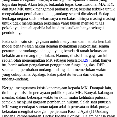
logis dan tepat. Akan tetapi, bukanlah tugas konstitusional MA, KY,
dan juga MK untuk mengambil prakarsa yang bersifat terbuka untuk
mengadakan perubahan undang-undang seperti dimaksud. Setiap
lembaga negara sudah seharusnya membatasi dirinya masing-masing
untuk tidak mengerjakan pekerjaan yang bukan menjadi tugas
pokoknya, kecuali apabila hal itu dimaksudkan hanya sebagai
pendukung.
Pada salah satu sisi, gagasan untuk menyusun dan menata kembali
model pengawasan hakim dengan melakukan sinkronisasi semua
peraturan perundang-undangan yang berada di ranah kekuasaan
kehakiman memang diperlukan. Namun, di sisi lain, gagasan ini
seolah-olah menempatkan MK sebagai legislator.
[29]
Tidak hanya
itu, berdasarkan pengalaman penggunaan fungsi legislasi DPR
selama ini, perubahan undang-undang akan memerlukan waktu
yang cukup lama. Apalagi, kalau paket itu terdiri dari delapan
undang-undang.
Ketiga
, menguatnya krisis kepercayaan kepada MK. Dampak lain,
timbulnya krisis kepercayaan publik kepada MK. Banyak kalangan
menilai, dalam beberapa waktu terakhir, mulai kelihatan putusan
semakin menjauhi gagasan pembaruan hukum. Salah satu putusan
MK yang mendapat sorotan tajam adalah pernyataan tidak punya
kekuatan mengikat sebagian penjelasan Pasal 2 Ayat (1) Undang-
Undang Pemberantasan Tindak Pidana Korupsi. Dalam bahasa yang