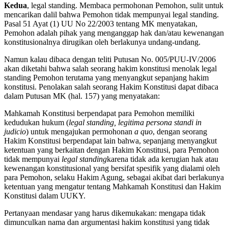
Kedua
, legal standing. Membaca permohonan Pemohon, sulit untuk
mencarikan dalil bahwa Pemohon tidak mempunyai legal standing.
Pasal 51 Ayat (1) UU No 22/2003 tentang MK menyatakan,
Pemohon adalah pihak yang menganggap hak dan/atau kewenangan
konstitusionalnya dirugikan oleh berlakunya undang-undang.
Namun kalau dibaca dengan teliti Putusan No. 005/PUU-IV/2006
akan diketahi bahwa salah seorang hakim konstitusi menolak legal
standing Pemohon terutama yang menyangkut sepanjang hakim
konstitusi. Penolakan salah seorang Hakim Konstitusi dapat dibaca
dalam Putusan MK (hal. 157) yang menyatakan:
Mahkamah Konstitusi berpendapat para Pemohon memiliki
kedudukan hukum (
legal standing, legitima persona standi in
judicio
) untuk mengajukan permohonan
a quo
, dengan seorang
Hakim Konstitusi berpendapat lain bahwa, sepanjang menyangkut
ketentuan yang berkaitan dengan Hakim Konstitusi, para Pemohon
tidak mempunyai
legal standing
karena tidak ada kerugian hak atau
kewenangan konstitusional yang bersifat spesifik yang dialami oleh
para Pemohon, selaku Hakim Agung, sebagai akibat dari berlakunya
ketentuan yang mengatur tentang Mahkamah Konstitusi dan Hakim
Konstitusi dalam UUKY.
Pertanyaan mendasar yang harus dikemukakan: mengapa tidak
dimunculkan nama dan argumentasi hakim konstitusi yang tidak