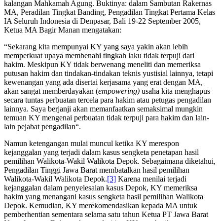
kalangan Mahkamah Agung. Buktinya: dalam Sambutan Rakernas
MA, Peradilan Tingkat Banding, Pengadilan Tingkat Pertama Kelas
IA Seluruh Indonesia di Denpasar, Bali 19-22 September 2005,
Ketua MA Bagir Manan mengatakan:
“Sekarang kita mempunyai KY yang saya yakin akan lebih
memperkuat upaya membenahi tingkah laku tidak terpuji dari
hakim. Meskipun KY tidak berwenang meneliti dan memeriksa
putusan hakim dan tindakan-tindakan teknis yustisial lainnya, tetapi
kewenangan yang ada disertai kerjasama yang erat dengan MA,
akan sangat memberdayakan (
empowering)
usaha kita menghapus
secara tuntas perbuatan tercela para hakim atau petugas pengadilan
lainnya. Saya berjanji akan memanfaatkan semaksimal mungkin
temuan KY mengenai perbuatan tidak terpuji para hakim dan lain-
lain pejabat pengadilan“.
Namun ketengangan mulai muncul ketika KY merespon
kejanggalan yang terjadi dalam kasus sengketa penetapan hasil
pemilihan Walikota-Wakil Walikota Depok. Sebagaimana diketahui,
Pengadilan Tinggi Jawa Barat membatalkan hasil pemilihan
Walikota-Wakil Walikota Depok.
[3]
Karena menilai terjadi
kejanggalan dalam penyelesaian kasus Depok, KY memeriksa
hakim yang menangani kasus sengketa hasil pemilihan Walikota
Depok. Kemudian, KY merekomendasikan kepada MA untuk
pemberhentian sementara selama satu tahun Ketua PT Jawa Barat