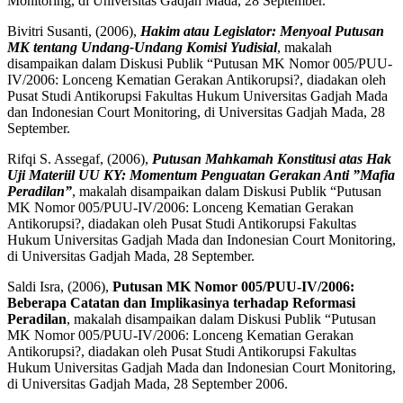
Monitoring, di Universitas Gadjah Mada, 28 September.
Bivitri Susanti, (2006),
Hakim atau Legislator: Menyoal Putusan
MK tentang Undang-Undang Komisi Yudisial
, makalah
disampaikan dalam Diskusi Publik “Putusan MK Nomor 005/PUU-
IV/2006: Lonceng Kematian Gerakan Antikorupsi?, diadakan oleh
Pusat Studi Antikorupsi Fakultas Hukum Universitas Gadjah Mada
dan Indonesian Court Monitoring, di Universitas Gadjah Mada, 28
September.
Rifqi S. Assegaf, (2006),
Putusan Mahkamah Konstitusi atas Hak
Uji Materiil UU KY: Momentum Penguatan Gerakan Anti ”Mafia
Peradilan”
, makalah disampaikan dalam Diskusi Publik “Putusan
MK Nomor 005/PUU-IV/2006: Lonceng Kematian Gerakan
Antikorupsi?, diadakan oleh Pusat Studi Antikorupsi Fakultas
Hukum Universitas Gadjah Mada dan Indonesian Court Monitoring,
di Universitas Gadjah Mada, 28 September.
Saldi Isra, (2006),
Putusan MK Nomor 005/PUU-IV/2006:
Beberapa Catatan dan Implikasinya terhadap Reformasi
Peradilan
, makalah disampaikan dalam Diskusi Publik “Putusan
MK Nomor 005/PUU-IV/2006: Lonceng Kematian Gerakan
Antikorupsi?, diadakan oleh Pusat Studi Antikorupsi Fakultas
Hukum Universitas Gadjah Mada dan Indonesian Court Monitoring,
di Universitas Gadjah Mada, 28 September 2006.