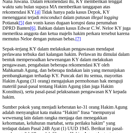
Nana Juwana. Dalam rekomendasi itu, KY memberikan tenggat
waktu satu bulan supaya MA memberikan tanggapan atas
rekomendasi KY.
[4]
Tidak hanya pada kasus Depok, KY
menenggarai terjadi
misconduct
dalam putusan
illegal logging
Potianak
[5]
dan vonis kasus dugaan korupsi dana perumahan
DPRD Banten
[6]
. Bahkan dalam kasus Edwar C.W. Neloe KY juga
memeriksa anggota dan ketua majelis hakim perkara tersebut karena
memutus Neloe dengan putusan bebas.
[7]
Sepak-terjang KY dalam melakukan pengawasan mendapat
perlawana terbuka dari kalangan hakim. Perlawan itu dimulai dalam
bentuk mempersoalkan kewenangan KY dalam melakukan
pengawasan, pengabaian beberapa rekomendasi KY oleh
Mahkamah Agung, dan beberapa tindakan lain yang menunjukan
pembangkangan terhadap KY. Puncak dari itu semua, mayoritas
Hakim Agung (31 orang) mengajukan permohonan hak menguji
materiil pasal-pasal tentang Hakim Agung (dan juga Hakim
Konstitusi), serta pasal-pasal pelaksanaan pengawasan KY kepada
hakim.
Sumber pokok yang menjadi keberatan ke-31 orang Hakim Agung
adalah menyangkut kata makna “Hakim” frasa “mempunyai
wewenang lain dalam rangka menjaga dan menegakkan
kehormatan, keluhuran martabat, serta perilaku hakim” yang
terdapat dalam Pasal 24B Ayat (1) UUD 1945. Berikut ini pasal-