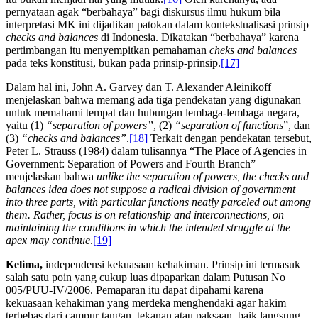
pernyataan agak “berbahaya” bagi diskursus ilmu hukum bila
interpretasi MK ini dijadikan patokan dalam kontekstualisasi prinsip
checks and balances
di Indonesia. Dikatakan “berbahaya” karena
pertimbangan itu menyempitkan pemahaman
cheks and balances
pada teks konstitusi, bukan pada prinsip-prinsip.
[17]
Dalam hal ini, John A. Garvey dan T. Alexander Aleinikoff
menjelaskan bahwa memang ada tiga pendekatan yang digunakan
untuk memahami tempat dan hubungan lembaga-lembaga negara,
yaitu (1)
“separation of powers”
, (2)
“separation
of functions
”, dan
(3)
“checks and balances”
.
[18]
Terkait dengan pendekatan tersebut,
Peter L. Strauss (1984) dalam tulisannya “The Place of Agencies in
Government: Separation of Powers and Fourth Branch”
menjelaskan bahwa
unlike the separation of powers, the checks and
balances idea does not suppose a radical division of government
into three parts, with particular functions neatly parceled out among
them. Rather, focus is on relationship and interconnections, on
maintaining the conditions in which the intended struggle at the
apex may continue
.
[19]
Kelima,
independensi kekuasaan kehakiman. Prinsip ini termasuk
salah satu poin yang cukup luas dipaparkan dalam Putusan No
005/PUU-IV/2006. Pemaparan itu dapat dipahami karena
kekuasaan kehakiman yang merdeka menghendaki agar hakim
terbebas dari campur tangan, tekanan atau paksaan, baik langsung