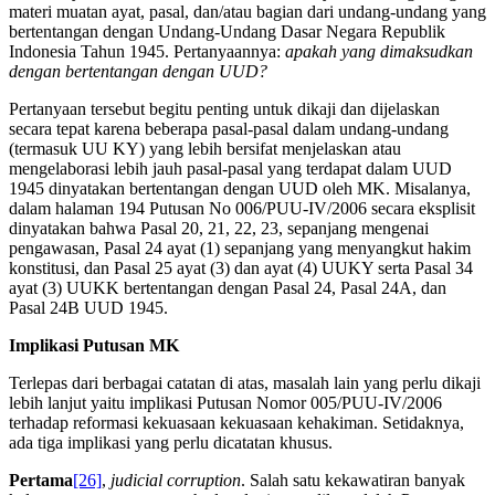
materi muatan ayat, pasal, dan/atau bagian dari undang-undang yang
bertentangan dengan Undang-Undang Dasar Negara Republik
Indonesia Tahun 1945. Pertanyaannya:
apakah yang dimaksudkan
dengan bertentangan dengan UUD?
Pertanyaan tersebut begitu penting untuk dikaji dan dijelaskan
secara tepat karena beberapa pasal-pasal dalam undang-undang
(termasuk UU KY) yang lebih bersifat menjelaskan atau
mengelaborasi lebih jauh pasal-pasal yang terdapat dalam UUD
1945 dinyatakan bertentangan dengan UUD oleh MK. Misalanya,
dalam halaman 194 Putusan No 006/PUU-IV/2006 secara eksplisit
dinyatakan bahwa Pasal 20, 21, 22, 23, sepanjang mengenai
pengawasan, Pasal 24 ayat (1) sepanjang yang menyangkut hakim
konstitusi, dan Pasal 25 ayat (3) dan ayat (4) UUKY serta Pasal 34
ayat (3) UUKK bertentangan dengan Pasal 24, Pasal 24A, dan
Pasal 24B UUD 1945.
Implikasi Putusan MK
Terlepas dari berbagai catatan di atas, masalah lain yang perlu dikaji
lebih lanjut yaitu implikasi Putusan Nomor 005/PUU-IV/2006
terhadap reformasi kekuasaan kekuasaan kehakiman. Setidaknya,
ada tiga implikasi yang perlu dicatatan khusus.
Pertama
[26]
,
judicial corruption
. Salah satu kekawatiran banyak