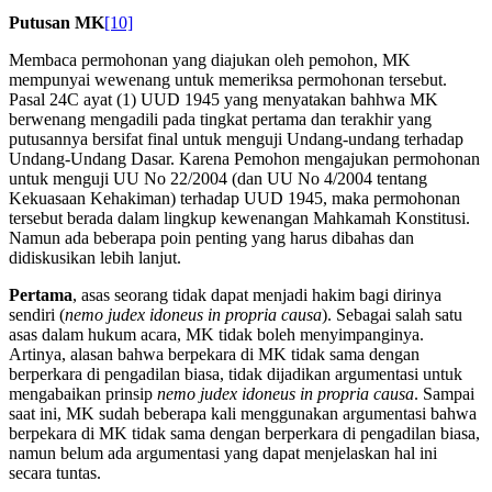
Putusan MK
[10]
Membaca permohonan yang diajukan oleh pemohon, MK
mempunyai wewenang untuk memeriksa permohonan tersebut.
Pasal 24C ayat (1) UUD 1945 yang menyatakan bahhwa MK
berwenang mengadili pada tingkat pertama dan terakhir yang
putusannya bersifat final untuk menguji Undang-undang terhadap
Undang-Undang Dasar. Karena Pemohon mengajukan permohonan
untuk menguji UU No 22/2004 (dan UU No 4/2004 tentang
Kekuasaan Kehakiman) terhadap UUD 1945, maka permohonan
tersebut berada dalam lingkup kewenangan Mahkamah Konstitusi.
Namun ada beberapa poin penting yang harus dibahas dan
didiskusikan lebih lanjut.
Pertama
, asas seorang tidak dapat menjadi hakim bagi dirinya
sendiri (
nemo judex idoneus in propria causa
). Sebagai salah satu
asas dalam hukum acara, MK tidak boleh menyimpanginya.
Artinya, alasan bahwa berpekara di MK tidak sama dengan
berperkara di pengadilan biasa, tidak dijadikan argumentasi untuk
mengabaikan prinsip
nemo judex idoneus in propria causa
. Sampai
saat ini, MK sudah beberapa kali menggunakan argumentasi bahwa
berpekara di MK tidak sama dengan berperkara di pengadilan biasa,
namun belum ada argumentasi yang dapat menjelaskan hal ini
secara tuntas.