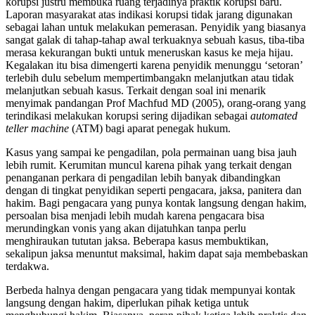
korupsi justru membuka ruang terjadinya praktik korupsi baru.
Laporan masyarakat atas indikasi korupsi tidak jarang digunakan
sebagai lahan untuk melakukan pemerasan. Penyidik yang biasanya
sangat galak di tahap-tahap awal terkuaknya sebuah kasus, tiba-tiba
merasa kekurangan bukti untuk meneruskan kasus ke meja hijau.
Kegalakan itu bisa dimengerti karena penyidik menunggu ‘setoran’
terlebih dulu sebelum mempertimbangakn melanjutkan atau tidak
melanjutkan sebuah kasus. Terkait dengan soal ini menarik
menyimak pandangan Prof Machfud MD (2005), orang-orang yang
terindikasi melakukan korupsi sering dijadikan sebagai
automated
teller machine
(ATM) bagi aparat penegak hukum.
Kasus yang sampai ke pengadilan, pola permainan uang bisa jauh
lebih rumit. Kerumitan muncul karena pihak yang terkait dengan
penanganan perkara di pengadilan lebih banyak dibandingkan
dengan di tingkat penyidikan seperti pengacara, jaksa, panitera dan
hakim. Bagi pengacara yang punya kontak langsung dengan hakim,
persoalan bisa menjadi lebih mudah karena pengacara bisa
merundingkan vonis yang akan dijatuhkan tanpa perlu
menghiraukan tututan jaksa. Beberapa kasus membuktikan,
sekalipun jaksa menuntut maksimal, hakim dapat saja membebaskan
terdakwa.
Berbeda halnya dengan pengacara yang tidak mempunyai kontak
langsung dengan hakim, diperlukan pihak ketiga untuk