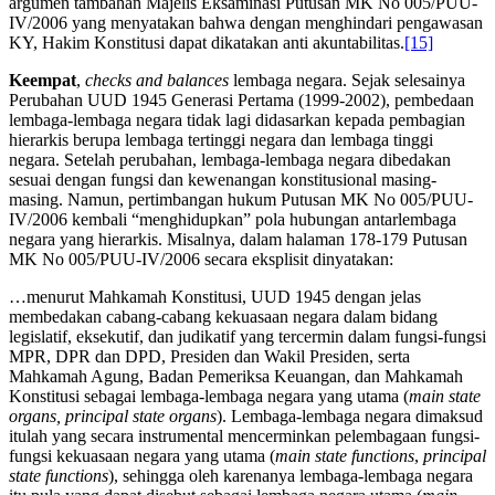
argumen tambahan Majelis Eksaminasi Putusan MK No 005/PUU-
IV/2006 yang menyatakan bahwa dengan menghindari pengawasan
KY, Hakim Konstitusi dapat dikatakan anti akuntabilitas.
[15]
Keempat
,
checks and balances
lembaga negara. Sejak selesainya
Perubahan UUD 1945 Generasi Pertama (1999-2002), pembedaan
lembaga-lembaga negara tidak lagi didasarkan kepada pembagian
hierarkis berupa lembaga tertinggi negara dan lembaga tinggi
negara. Setelah perubahan, lembaga-lembaga negara dibedakan
sesuai dengan fungsi dan kewenangan konstitusional masing-
masing. Namun, pertimbangan hukum Putusan MK No 005/PUU-
IV/2006 kembali “menghidupkan” pola hubungan antarlembaga
negara yang hierarkis. Misalnya, dalam halaman 178-179 Putusan
MK No 005/PUU-IV/2006 secara eksplisit dinyatakan:
…menurut Mahkamah Konstitusi, UUD 1945 dengan jelas
membedakan cabang-cabang kekuasaan negara dalam bidang
legislatif, eksekutif, dan judikatif yang tercermin dalam fungsi-fungsi
MPR, DPR dan DPD, Presiden dan Wakil Presiden, serta
Mahkamah Agung, Badan Pemeriksa Keuangan, dan Mahkamah
Konstitusi sebagai lembaga-lembaga negara yang utama (
main state
organs, principal state organs
). Lembaga-lembaga negara dimaksud
itulah yang secara instrumental mencerminkan pelembagaan fungsi-
fungsi kekuasaan negara yang utama (
main state functions
,
principal
state functions
), sehingga oleh karenanya lembaga-lembaga negara