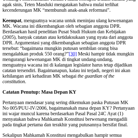
agak sinis, Teten Masduki mengatakan bahwa mulai terlihat
kecenderungan MK “membunuh anak-anak reformasi”.
Keempat
, menguatnya wacana untuk meninjau ulang kewenangan
MK. Wacana ini dikembangkan oleh sebagian anggota DPR.
Berdasarkan hasil penelitian Pusat Studi Hukum dan Kebijakan
(2005), banyak catatan atau ketidaksukaan yang nyata dari anggota
DPR. Argumentasi yang dikembangkan sebagian anggota DPR
tersebut: “bagaimana mungkin putusan sembilan orang bisa
mengalahkan produk 550 orang?”
[30]
Meski hampir tidak mungkin
mengurangi kewenangan MK di tingkat undang-undang,
menguatnya wacana ini di kalangan legislator harus tetap dijadikan
catatan tersendiri. Bagaimanapun, kalau ini terjadi, negeri ini akan
kehilangan arti kehadiran MK sebagai
the guardian of the
constitution
.
Catatan Penutup: Masa Depan KY
Pertanyaan mendasar yang sering dikemukan paska Putusan MK
No 005/PUU-IV/2006, bagaimanakah masa depan KY? Pertanyaan
ini wajar muncul karena berdasarkan Pasal Pasal 24C Ayat (1)
menyatakan bahwa Mahkamah Konstitusi berwenang mengadili
pada tingkat pertama dan terakhir yang putusannya bersifat final.
Sekalipun Mahkamah Konstitusi mengabulkan hampir semua