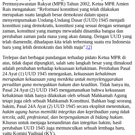
Permusyawaratan Rakyat (MPR) Tahun 2002, Ketua MPR Amien
Rais mengatakan: “Reformasi konstitusi yang telah dilakukan
merupakan suatu langkah besar demokrasi dalam upaya
menyempurnakan Undang-Undang Dasar (UUD) 1945 menjadi
konstitusi yang demokratis, konstitusi yang sesuai dengan semangat
zaman, konstitusi yang mampu mewadahi dinamika bangsa dan
perubahan zaman pada masa yang akan datang. Dengan UUD yang
telah diamendir, dihadapan kita telah terbentang suatu era Indonesia
baru yang lebih demokratis dan lebih maju”.
[2]
Terlepas dari berbagai pandangan terhadap pidato Ketua MPR di
atas, tidak dapat dipungkiri, salah satu langkah besar yang dimaksud
adalah perubahan terhadap kekuasaan kehakiman. Perubahan Pasal
24 Ayat (1) UUD 1945 menegaskan,
kekuasaan kehakiman
merupakan kekuasaan yang merdeka untuk menyelenggarakan
peradilan guna menegakkan hukum dan keadilan
. Tidak hanya itu,
Pasal 24 Ayat (2) UUD 1945 mengamanatkan bahwa kekuasaan
kehakiman tidak hanya dilakukan oleh sebuah Mahkamah Agung
tetapi juga oleh sebuah Mahkamah Konstitusi. Bahkan bagi seorang
hakim, Pasal 24A Ayat (2) UUD 1945 secara eksplisit menentukan,
hakim agung harus memiliki integritas dan kepribadian yang tidak
tercela, adil, profesional, dan berpengalaman di bidang hukum
.
Khusus untuk menjaga kemandirian dan integritas hakim, hasil
perubahan UUD 1945 juga memunculkan sebuah lembaga baru,
yaitu Komisi Yudisial (KY).