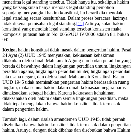
menerima legal standing tersebut. Tidak hanya itu, sekalipun hakim
yang bersangkutan hanya menolak legal standing pemohon
sepanjang menyangkut hakim konstitusi, itu berarti dia menolak
legal standing secara keseluruhan. Dalam proses beracara, lazimya
tidak dikenal pemisahan legal standing.
[11]
Artinya, kalau hakim
konstitusi yang menolak legal standing tersebut konsisten maka
komposisi putusan hakim No. 005/PUU-IV/2006 adalah 8:1 bukan
9:0.
Ketiga,
hakim konstitusi tidak masuk dalam pengertian hakim. Pasal
24 Ayat (2) UUD 1945 menyatakan, kekuasaan kehakiman
dilakukan oleh sebuah Mahkamah Agung dan badan peradilan yang
berada di bawahnya dalam lingkungan peradilan umum, lingkungan
peradilan agama, lingkungan peradilan militer, lingkungan peradilan
tata usaha negara, dan oleh sebuah Mahkamah Konstitusi. Kalau
UUD 1945 tidak memisahkan pengertian hakim berdasarkan ruang
lingkup, maka semua hakim dalam ranah kekuasaan negara harus
dimaksudkan sebagai hakim. Karena kekuasaan kehakiman
dilaksanakan oleh hakim dalam semua lingkungan peradilan, maka
tidak tepat mengatakan bahwa hakim konstitusi tidak termasuk
dalam pengertian hakim.
Tambah lagi, dalam risalah amandemen UUD 1945, tidak pernah
disebutkan bahwa hakim konstitusi tidak termasuk dalam pengertian
hakim. Artinya, dengan tidak dibahas dan disebutkan bahwa Hakim