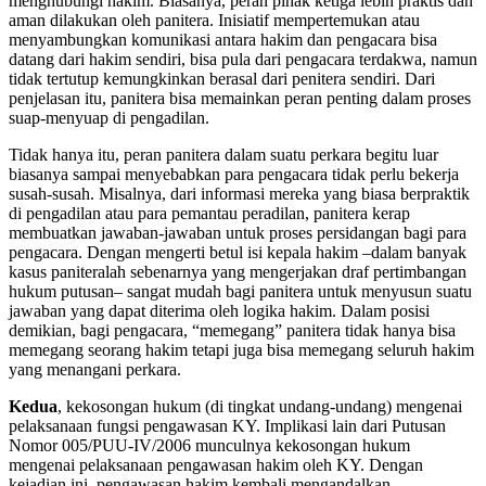
menghubungi hakim. Biasanya, peran pihak ketiga lebih praktis dan
aman dilakukan oleh panitera. Inisiatif mempertemukan atau
menyambungkan komunikasi antara hakim dan pengacara bisa
datang dari hakim sendiri, bisa pula dari pengacara terdakwa, namun
tidak tertutup kemungkinkan berasal dari penitera sendiri. Dari
penjelasan itu, panitera bisa memainkan peran penting dalam proses
suap-menyuap di pengadilan.
Tidak hanya itu, peran panitera dalam suatu perkara begitu luar
biasanya sampai menyebabkan para pengacara tidak perlu bekerja
susah-susah. Misalnya, dari informasi mereka yang biasa berpraktik
di pengadilan atau para pemantau peradilan, panitera kerap
membuatkan jawaban-jawaban untuk proses persidangan bagi para
pengacara. Dengan mengerti betul isi kepala hakim –dalam banyak
kasus paniteralah sebenarnya yang mengerjakan draf pertimbangan
hukum putusan– sangat mudah bagi panitera untuk menyusun suatu
jawaban yang dapat diterima oleh logika hakim. Dalam posisi
demikian, bagi pengacara, “memegang” panitera tidak hanya bisa
memegang seorang hakim tetapi juga bisa memegang seluruh hakim
yang menangani perkara.
Kedua
, kekosongan hukum (di tingkat undang-undang) mengenai
pelaksanaan fungsi pengawasan KY. Implikasi lain dari Putusan
Nomor 005/PUU-IV/2006 munculnya kekosongan hukum
mengenai pelaksanaan pengawasan hakim oleh KY. Dengan
kejadian ini, pengawasan hakim kembali mengandalkan