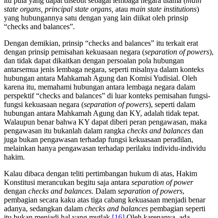
itu pula yang dapat disebut sebagai lembaga negara utama (
main
state organs, principal state organs,
atau
main state
institutions
)
yang hubungannya satu dengan yang lain diikat oleh prinsip
“checks and balances”.
Dengan demikian, prinsip “checks and balances” itu terkait erat
dengan prinsip pemisahan kekuasaan negara (
separation of powers
),
dan tidak dapat dikaitkan dengan persoalan pola hubungan
antarsemua jenis lembaga negara, seperti misalnya dalam konteks
hubungan antara Mahkamah Agung dan Komisi Yudisial. Oleh
karena itu, memahami hubungan antara lembaga negara dalam
perspektif “checks and balances” di luar konteks pemisahan fungsi-
fungsi kekuasaan negara (
separation of powers
), seperti dalam
hubungan antara Mahkamah Agung dan KY, adalah tidak tepat.
Walaupun benar bahwa KY dapat diberi peran pengawasan, maka
pengawasan itu bukanlah dalam rangka
checks and balances
dan
juga bukan pengawasan terhadap fungsi kekuasaan peradilan,
melainkan hanya pengawasan terhadap perilaku individu-individu
hakim.
Kalau dibaca dengan teliti pertimbangan hukum di atas, Hakim
Konstitusi merancukan begitu saja antara
separation of power
dengan
checks and balances
. Dalam
separation of powers
,
pembagian secara kaku atas tiga cabang kekuasaan menjadi benar
adanya, sedangkan dalam
checks and balances
pembagian seperti
itu bukan menjadi hal yang mutlak.
[16]
Oleh karenanya, ada