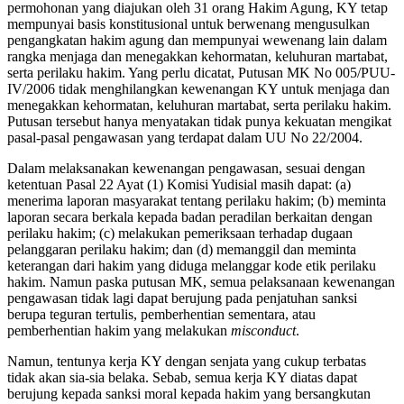
permohonan yang diajukan oleh 31 orang Hakim Agung, KY tetap
mempunyai basis konstitusional untuk berwenang mengusulkan
pengangkatan hakim agung dan mempunyai wewenang lain dalam
rangka menjaga dan menegakkan kehormatan, keluhuran martabat,
serta perilaku hakim. Yang perlu dicatat, Putusan MK No 005/PUU-
IV/2006 tidak menghilangkan kewenangan KY untuk menjaga dan
menegakkan kehormatan, keluhuran martabat, serta perilaku hakim.
Putusan tersebut hanya menyatakan tidak punya kekuatan mengikat
pasal-pasal pengawasan yang terdapat dalam UU No 22/2004.
Dalam melaksanakan kewenangan pengawasan, sesuai dengan
ketentuan Pasal 22 Ayat (1) Komisi Yudisial masih dapat: (a)
menerima laporan masyarakat tentang perilaku hakim; (b) meminta
laporan secara berkala kepada badan peradilan berkaitan dengan
perilaku hakim; (c) melakukan pemeriksaan terhadap dugaan
pelanggaran perilaku hakim; dan (d) memanggil dan meminta
keterangan dari hakim yang diduga melanggar kode etik perilaku
hakim. Namun paska putusan MK, semua pelaksanaan kewenangan
pengawasan tidak lagi dapat berujung pada penjatuhan sanksi
berupa teguran tertulis, pemberhentian sementara, atau
pemberhentian hakim yang melakukan
misconduct
.
Namun, tentunya kerja KY dengan senjata yang cukup terbatas
tidak akan sia-sia belaka. Sebab, semua kerja KY diatas dapat
berujung kepada sanksi moral kepada hakim yang bersangkutan