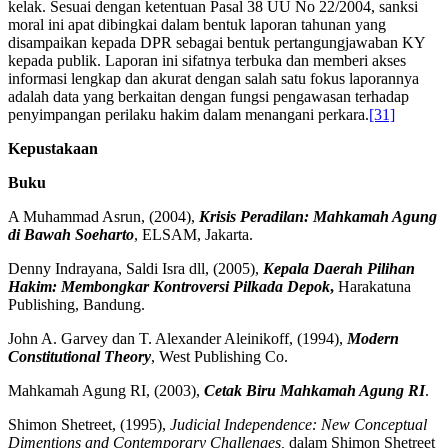
kelak. Sesuai dengan ketentuan Pasal 38 UU No 22/2004, sanksi
moral ini apat dibingkai dalam bentuk laporan tahunan yang
disampaikan kepada DPR sebagai bentuk pertangungjawaban KY
kepada publik. Laporan ini sifatnya terbuka dan memberi akses
informasi lengkap dan akurat dengan salah satu fokus laporannya
adalah data yang berkaitan dengan fungsi pengawasan terhadap
penyimpangan perilaku hakim dalam menangani perkara.
[31]
Kepustakaan
Buku
A Muhammad Asrun, (2004),
Krisis Peradilan: Mahkamah Agung
di Bawah Soeharto
, ELSAM, Jakarta.
Denny Indrayana, Saldi Isra dll, (2005),
Kepala Daerah Pilihan
Hakim: Membongkar Kontroversi Pilkada Depok
,
Harakatuna
Publishing, Bandung.
John A. Garvey dan T. Alexander Aleinikoff, (1994),
Modern
Constitutional Theory
, West Publishing Co.
Mahkamah Agung RI, (2003),
Cetak Biru Mahkamah Agung RI
.
Shimon Shetreet, (1995),
Judicial Independence: New Conceptual
Dimentions and Contemporary Challenges,
dalam Shimon Shetreet