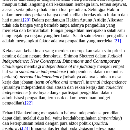
maupun tidak langsung dari kekuasaan lembaga lain, teman sejawat,
atasan, serta pihak-pihak lain di luar peradilan. Sehingga Hakim
dalam memutus perkara hanya demi kadilan berdasarkan hukum dan
hati nurani.
[20]
Dalam pandangan Hakim Agung Artidjo Alkostar,
tidak ada bangsa yang beradab tanpa adanya pengadilan yang
merdeka dan bermartabat. Fungsi pengadilan merupakan salah satu
tiang tegaknya negara yang berdaulat. Salah satu elemen pengadilan
adalah menyangkut faktor adanya pengadilan yang merdeka.
[21]
Kekuasaan kehakiman yang merdeka merupakan salah satu prinsip
penting dalam negara demokrasi. Shimon Shetreet dalam
Judicial
Independence: New Conceptual Dimentions and Contemporary
Challenges
membagi
independence of the
judiciary
menjadi empat
hal yaitu
substantive independence
(independensi dalam memutus
perkara),
personal independence
[misalnya adanya jaminan masa
kerja dan jabatan (
term of office and tenure
)],
internal independence
(misalnya independensi dari atasan dan rekan kerja) dan
collective
independence
(misalnya adanya partisipai pengadilan dalam
administrasi pengadilan, termasuk dalam penentuan budget
pengadilan).
[22]
Erhard Blankenburg mengatakan bahwa independensi peradilan
dapat diuji melalui dua hal, yaitu ketidakberpihakan (
impartiality
)
dan keterputusan relasi dengan para aktor politik (
political
insularity
).
[23]
Imparsialitas terlihat pada gagasan bahwa para