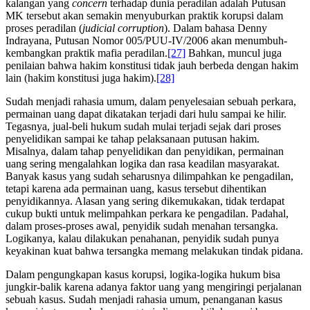
kalangan yang
concern
terhadap dunia peradilan adalah Putusan
MK tersebut akan semakin menyuburkan praktik korupsi dalam
proses peradilan (
judicial corruption
). Dalam bahasa Denny
Indrayana, Putusan Nomor 005/PUU-IV/2006 akan menumbuh-
kembangkan praktik mafia peradilan.
[27]
Bahkan, muncul juga
penilaian bahwa hakim konstitusi tidak jauh berbeda dengan hakim
lain (hakim konstitusi juga hakim).
[28]
Sudah menjadi rahasia umum, dalam penyelesaian sebuah perkara,
permainan uang dapat dikatakan terjadi dari hulu sampai ke hilir.
Tegasnya, jual-beli hukum sudah mulai terjadi sejak dari proses
penyelidikan sampai ke tahap pelaksanaan putusan hakim.
Misalnya, dalam tahap penyelidikan dan penyidikan, permainan
uang sering mengalahkan logika dan rasa keadilan masyarakat.
Banyak kasus yang sudah seharusnya dilimpahkan ke pengadilan,
tetapi karena ada permainan uang, kasus tersebut dihentikan
penyidikannya. Alasan yang sering dikemukakan, tidak terdapat
cukup bukti untuk melimpahkan perkara ke pengadilan. Padahal,
dalam proses-proses awal, penyidik sudah menahan tersangka.
Logikanya, kalau dilakukan penahanan, penyidik sudah punya
keyakinan kuat bahwa tersangka memang melakukan tindak pidana.
Dalam pengungkapan kasus korupsi, logika-logika hukum bisa
jungkir-balik karena adanya faktor uang yang mengiringi perjalanan
sebuah kasus. Sudah menjadi rahasia umum, penanganan kasus